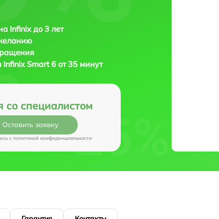
 Infinix до 3 лет
 желанию
бращения
а
Infinix Smart 6 от 35 минут
я со специалистом
Оставить заявку
есь c
политикой конфиденциальности
Гарантия
Контакты