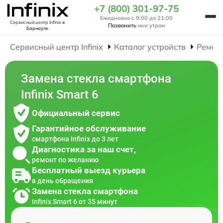
+7 (800) 301-97-75
Ежедневно с 9:00 до 21:00
Сервисный центр Infinix
в
Позвонить
мне утром
Барнауле
Сервисный центр Infinix
Каталог устройств
Ремон
Замена стекла смартфона
Infinix Smart 6
Официальный сервис
Гарантийное обслуживание
смартфона Infinix до 3 лет
Диагностика за наш счет,
ремонт по желанию
Бесплатный выезд курьера
в день обращения
Замена стекла смартфона
Infinix Smart 6 от 35 минут