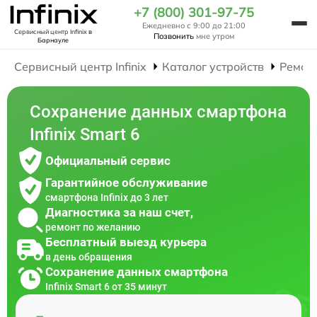
+7 (800) 301-97-75
Ежедневно с 9:00 до 21:00
Сервисный центр Infinix
в
Позвонить
мне утром
Барнауле
Сервисный центр Infinix
Каталог устройств
Ремон
Сохранение данных смартфона
Infinix Smart 6
Официальный сервис
Гарантийное обслуживание
смартфона Infinix до 3 лет
Диагностика за наш счет,
ремонт по желанию
Бесплатный выезд курьера
в день обращения
Сохранение данных смартфона
Infinix Smart 6 от 35 минут