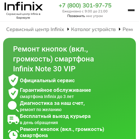
+7 (800) 301-97-75
Ежедневно с 9:00 до 21:00
Сервисный центр Infinix
в
Позвонить
мне утром
Барнауле
Сервисный центр Infinix
Каталог устройств
Ремон
Ремонт кнопок (вкл.,
громкость) смартфона
Infinix Note 30 VIP
Официальный сервис
Гарантийное обслуживание
смартфона Infinix до 3 лет
Диагностика за наш счет,
ремонт по желанию
Бесплатный выезд курьера
в день обращения
Ремонт кнопок (вкл., громкость)
смартфона