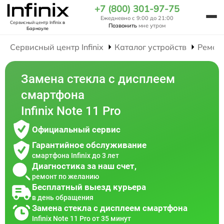
+7 (800) 301-97-75
Ежедневно с 9:00 до 21:00
Сервисный центр Infinix
в
Позвонить
мне утром
Барнауле
Сервисный центр Infinix
Каталог устройств
Ремон
Замена стекла с дисплеем
смартфона
Infinix Note 11 Pro
Официальный сервис
Гарантийное обслуживание
смартфона Infinix до 3 лет
Диагностика за наш счет,
ремонт по желанию
Бесплатный выезд курьера
в день обращения
Замена стекла с дисплеем смартфона
Infinix Note 11 Pro от 35 минут