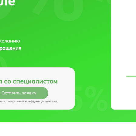
уле
 желанию
бращения
я со специалистом
Оставить заявку
есь c
политикой конфиденциальности