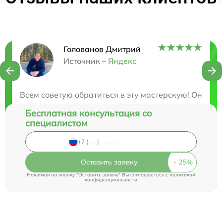
Голованов Дмитрий
Нужна консультация?
Источник –
Яндекс
Закажите бесплатную консультацию
Всем советую обратиться в эту мастерскую! Они бы
Бесплатная консультация со
специалистом
Оставить заявку
Нажимая на кнопку "Оставить заявку" Вы соглашаетесь c
политикой
конфиденциальности