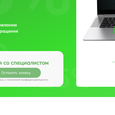
 желанию
бращения
я со специалистом
Оставить заявку
есь c
политикой конфиденциальности