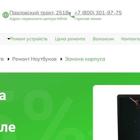
Павловский тракт, 251В
+7 (800) 301-97-75
Адрес сервисного центра Infinix
Горячая линия
Ремонт устройств
Цена ремонта
Вакансии
Контакт
тв
Ремонт Ноутбуков
Замена корпуса
а
уле