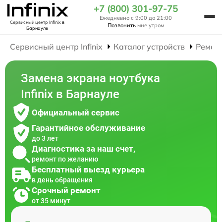
+7 (800) 301-97-75
Ежедневно с 9:00 до 21:00
Сервисный центр Infinix
в
Позвонить
мне утром
Барнауле
Сервисный центр Infinix
Каталог устройств
Ремон
Замена экрана ноутбука
Infinix в Барнауле
Официальный сервис
Гарантийное обслуживание
до 3 лет
Диагностика за наш счет,
ремонт по желанию
Бесплатный выезд курьера
в день обращения
Срочный ремонт
от 35 минут