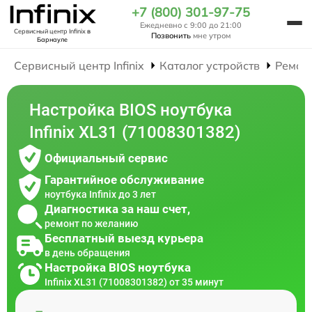
+7 (800) 301-97-75
Ежедневно с 9:00 до 21:00
Сервисный центр Infinix
в
Позвонить
мне утром
Барнауле
Сервисный центр Infinix
Каталог устройств
Ремон
Настройка BIOS ноутбука
Infinix XL31 (71008301382)
Официальный сервис
Гарантийное обслуживание
ноутбука Infinix до 3 лет
Диагностика за наш счет,
ремонт по желанию
Бесплатный выезд курьера
в день обращения
Настройка BIOS ноутбука
Infinix XL31 (71008301382) от 35 минут