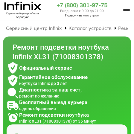
+7 (800) 301-97-75
Ежедневно с 9:00 до 21:00
Сервисный центр Infinix
в
Позвонить
мне утром
Барнауле
Сервисный центр Infinix
Каталог устройств
Ремон
Ремонт подсветки ноутбука
Infinix XL31 (71008301378)
Официальный сервис
Гарантийное обслуживание
ноутбука Infinix до 3 лет
Диагностика за наш счет,
ремонт по желанию
Бесплатный выезд курьера
в день обращения
Ремонт подсветки ноутбука
Infinix XL31 (71008301378) от 35 минут