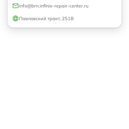
info@brn.infinix-repair-center.ru
Павловский тракт, 251В