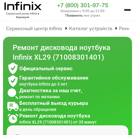
+7 (800) 301-97-75
Ежедневно с 9:00 до 21:00
Сервисный центр Infinix
в
Позвонить
мне утром
Барнауле
Сервисный центр Infinix
Каталог устройств
Ремон
Ремонт дисковода ноутбука
Infinix XL29 (71008301401)
Официальный сервис
Гарантийное обслуживание
ноутбука Infinix до 3 лет
Диагностика за наш счет,
ремонт по желанию
Бесплатный выезд курьера
в день обращения
Ремонт дисковода ноутбука
Infinix XL29 (71008301401) от 35 минут