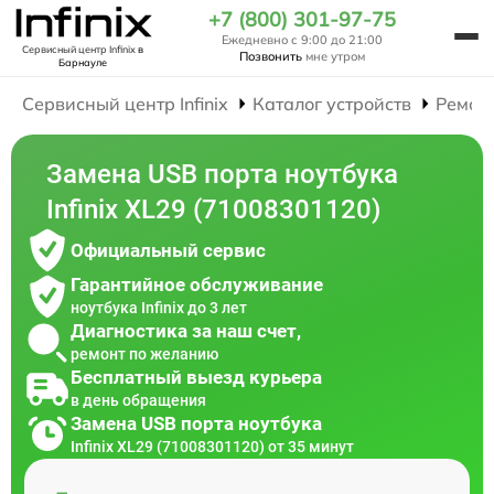
+7 (800) 301-97-75
Ежедневно с 9:00 до 21:00
Сервисный центр Infinix
в
Позвонить
мне утром
Барнауле
Сервисный центр Infinix
Каталог устройств
Ремон
Замена USB порта ноутбука
Infinix XL29 (71008301120)
Официальный сервис
Гарантийное обслуживание
ноутбука Infinix до 3 лет
Диагностика за наш счет,
ремонт по желанию
Бесплатный выезд курьера
в день обращения
Замена USB порта ноутбука
Infinix XL29 (71008301120) от 35 минут