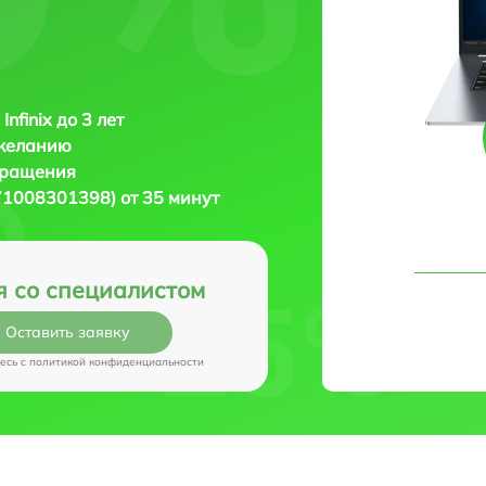
Infinix до 3 лет
 желанию
бращения
 (71008301398) от 35 минут
я со специалистом
Оставить заявку
есь c
политикой конфиденциальности