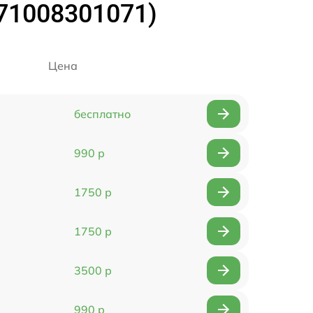
(71008301071)
Цена
бесплатно
990 р
1750 р
1750 р
3500 р
990 р