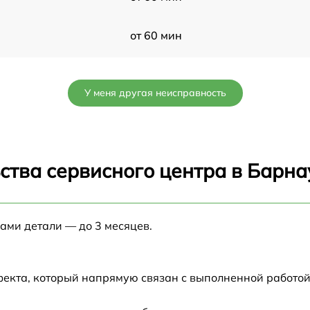
от 60 мин
от 60 мин
У меня другая неисправность
от 60 мин
от 60 мин
ства сервисного центра в Барна
от 60 мин
нами детали — до 3 месяцев.
от 60 мин
от 60 мин
фекта, который напрямую связан с выполненной работой
от 60 мин