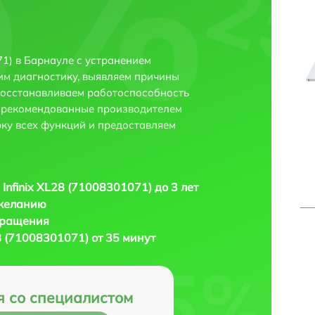
71) в Барнауле с устранением
м диагностику, выявляем причины
восстанавливаем работоспособность
и рекомендованные производителем
рку всех функций и предоставляем
 Infinix XL28 (71008301071) до 3 лет
 желанию
бращения
28 (71008301071) от 35 минут
я со специалистом