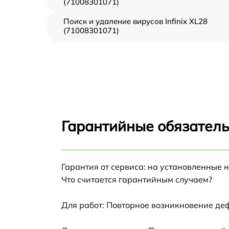
(71008301071)
Поиск и удаление вирусов Infinix XL28
(71008301071)
Восстановление данных Infinix XL28
(71008301071)
Замена северного моста Infinix XL28
(71008301071)
Замена экрана Infinix XL28 (71008301071)
Гарантийные обязатель
Замена термопасты Infinix XL28
(71008301071)
Замена системы охлаждения Infinix XL28
Гарантия от сервиса: на установленные 
(71008301071)
Что считается гарантийным случаем?
Замена процессора Infinix XL28
(71008301071)
Для работ: Повторное возникновение де
Замена оперативной памяти Infinix XL28