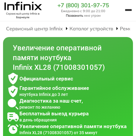
+7 (800) 301-97-75
Ежедневно с 9:00 до 21:00
Сервисный центр Infinix
в
Позвонить
мне утром
Барнауле
Сервисный центр Infinix
Каталог устройств
Ремон
Увеличение оперативной
памяти ноутбука
Infinix XL28 (71008301057)
Официальный сервис
Гарантийное обслуживание
ноутбука Infinix до 3 лет
Диагностика за наш счет,
ремонт по желанию
Бесплатный выезд курьера
в день обращения
Увеличение оперативной памяти ноутбука
Infinix XL28 (71008301057) от 35 минут