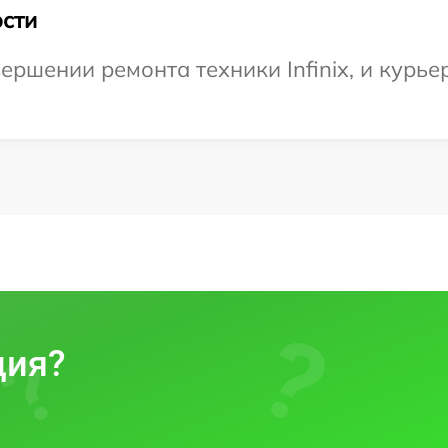
сти
ршении ремонта техники Infinix, и курье
ция?