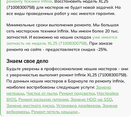
ремонту техники Infinix
. Восстановить модель XL25
(71008300758) для мастеров не будет новой задачей. На
все виды проведенных работ у нас имеется гарантия.
Минимальные сроки выполнения ремонта. Мы большая
сеть мастерских техники Infinix. Мы имеем более 20 тыс.
запчастей. И возможно на наших складах
уже имеется
запчасть на модель XL25 (71008300758)
. При заказе
ремонта на сайте - предоставляется скидка -25%.
Знаем свое дело
Будьте уверены в профессионализме наших мастеров - они
с уверенностью выполнят ремонт Infinix XL25 (71008300758).
По данным наших мастеров в Барнауле по ремонту Infinix,
наиболее востребованы следующие услуги:
Замена
матрицы
,
Чистка от пыли
,
Ремонт подсветки
,
Настройка
BIOS
,
Ремонт разъема питания
,
Замена HDD на SSD
,
Замена жесткого диска
,
Установка драйверов
,
Замена
вебкамеры
,
Ремонт петель крышки
.