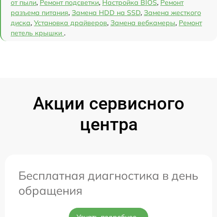
от пыли
,
Ремонт подсветки
,
Настройка BIOS
,
Ремонт
разъема питания
,
Замена HDD на SSD
,
Замена жесткого
диска
,
Установка драйверов
,
Замена вебкамеры
,
Ремонт
петель крышки
.
Акции сервисного
центра
Бесплатная диагностика в день
обращения
Узнать подробнее