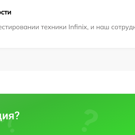
сти
тировании техники Infinix, и наш сотруд
ция?