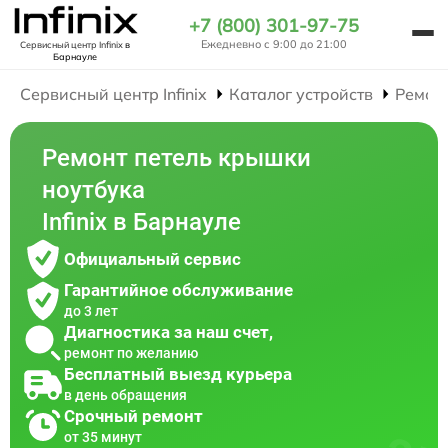
+7 (800) 301-97-75
Ежедневно с 9:00 до 21:00
Сервисный центр Infinix
в
Барнауле
Сервисный центр Infinix
Каталог устройств
Ремон
Ремонт петель крышки
ноутбука
Infinix в Барнауле
Официальный сервис
Гарантийное обслуживание
до 3 лет
Диагностика за наш счет,
ремонт по желанию
Бесплатный выезд курьера
в день обращения
Срочный ремонт
от 35 минут