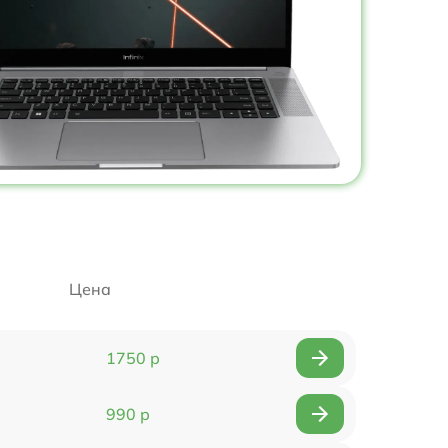
Цена
1750 р
990 р