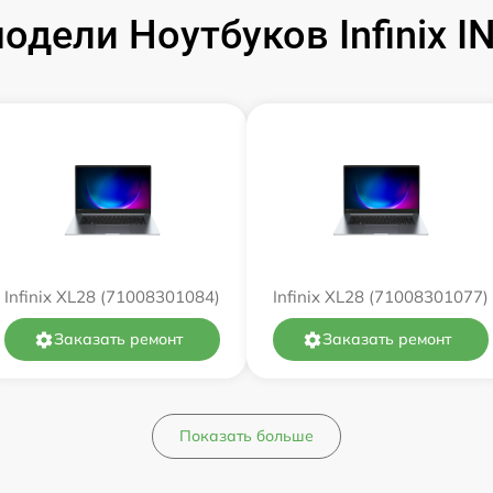
дели Ноутбуков Infinix 
от 60 мин
от 60 мин
от 60 мин
от 60 мин
от 60 мин
Infinix XL28 (71008301084)
Infinix XL28 (71008301077)
от 60 мин
Заказать ремонт
Заказать ремонт
от 60 мин
Показать больше
от 60 мин