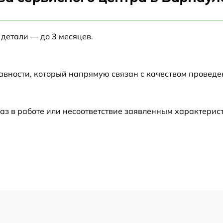
от 60 мин
 детали — до 3 месяцев.
от 60 мин
от 60 мин
авности, который напрямую связан с качеством провед
от 60 мин
аз в работе или несоответствие заявленным характери
от 60 мин
от 60 мин
от 60 мин
от 60 мин