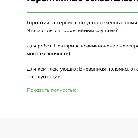
Настройка Wi-Fi
Гарантия от сервиса: на установленные нами
Замена HDMI
Что считается гарантийным случаем?
Замена крышки ноутбука
Для работ: Повторное возникновение неиспр
монтаж запчасти).
Ремонт дисковода
Для комплектующих: Внезапная поломка, отк
Замена динамиков
эксплуатации.
Показать полностью
Замена южного моста
Замена USB порта
Замена микрофона