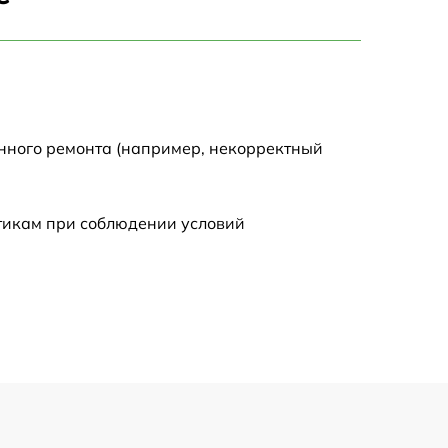
750 р
1450 р
1750 р
енного ремонта (например, некорректный
1400 р
стикам при соблюдении условий
1350 р
2500 р
1100 р
950 р