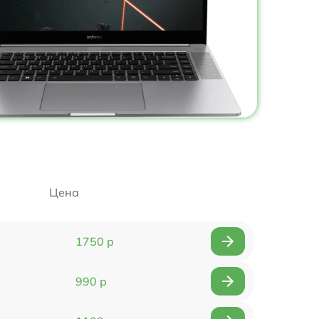
Цена
1750 р
990 р