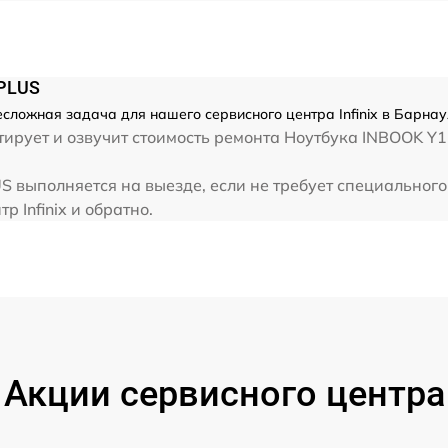
от 60 мин
от 60 мин
 PLUS
есложная задача для нашего сервисного центра Infinix в Барнау
от 60 мин
ирует и озвучит стоимость ремонта Ноутбука INBOOK Y1
от 60 мин
US выполняется на выезде, если не требует специальног
р Infinix и обратно.
Акции сервисного центра