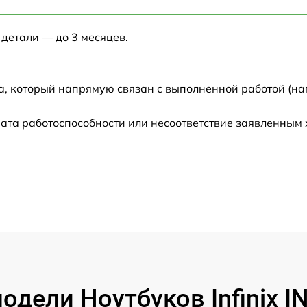
от 60 мин
 детали — до 3 месяцев.
от 60 мин
от 60 мин
а, который напрямую связан с выполненной работой (на
от 60 мин
ата работоспособности или несоответствие заявленным
от 60 мин
от 60 мин
от 60 мин
от 60 мин
дели Ноутбуков Infinix 