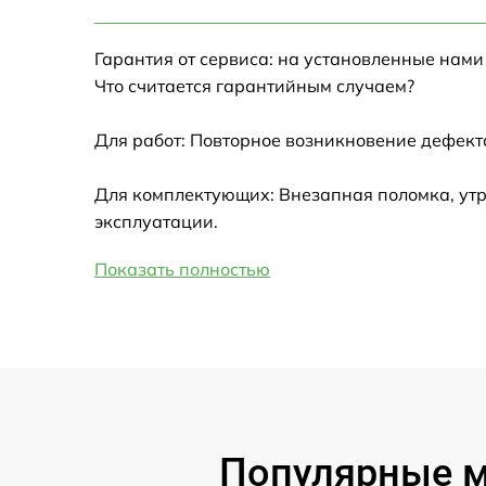
Настройка Wi-Fi
Гарантия от сервиса: на установленные нами
Замена HDMI
Что считается гарантийным случаем?
Замена крышки ноутбука
Для работ: Повторное возникновение дефект
Ремонт дисковода
Для комплектующих: Внезапная поломка, утр
эксплуатации.
Замена динамиков
Показать полностью
Замена южного моста
Замена USB порта
Замена микрофона
Популярные мо