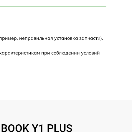
750 р
1450 р
1750 р
пример, неправильная установка запчасти).
1400 р
 характеристикам при соблюдении условий
1350 р
2500 р
1100 р
950 р
INBOOK Y1 PLUS