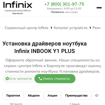
+7 (800) 301-97-75
Ежедневно с 9:00 до 21:00
Сервисный центр Infinix
в
Позвонить
мне утром
Барнауле
Сервисный центр Infinix
Каталог устройств
Ремон
Установка драйверов ноутбука
Infinix INBOOK Y1 PLUS
Оформите обратный звонок. Наши специалисты из
сервис-центра Infinix в Барнауле произведут оценку
стоимости ремонта ноутбука Установка драйверов.
Есть запчасти
Узнать стоимость
Гарантия
Модели
Акции
Преимущества
Отзы
Услуга
Цена