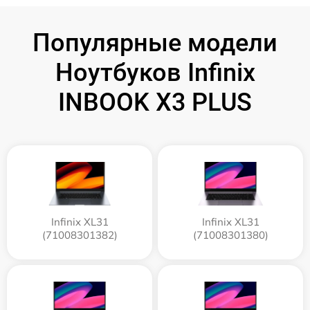
Популярные модели
Ноутбуков Infinix
INBOOK X3 PLUS
Infinix XL31
Infinix XL31
(71008301382)
(71008301380)